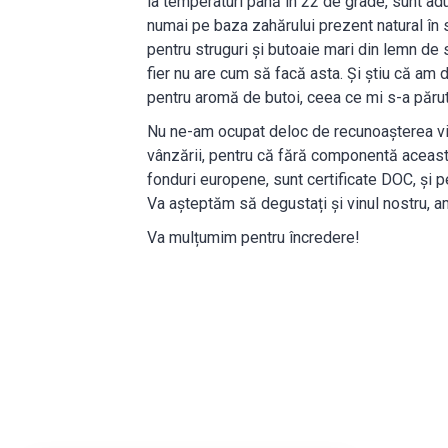
la temperaturi până în 22 de grade, sunt aduș
numai pe baza zahărului prezent natural în s
pentru struguri și butoaie mari din lemn de 
fier nu are cum să facă asta. Și știu că am d
pentru aromă de butoi, ceea ce mi s-a păr
Nu ne-am ocupat deloc de recunoașterea vin
vânzării, pentru că fără componentă această,
fonduri europene, sunt certificate DOC, și p
Va așteptăm să degustați și vinul nostru, amba
Va mulțumim pentru încredere!