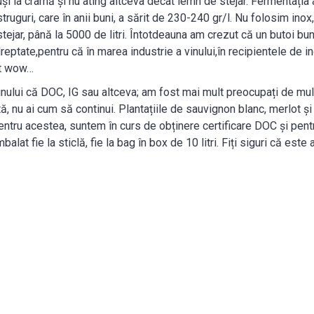
i la cramă și nu ating altceva decât lemn de stejar. Fermentația ar
truguri, care în anii buni, a sărit de 230-240 gr/l. Nu folosim in
stejar, până la 5000 de litri. Întotdeauna am crezut că un butoi bu
reptate,pentru că în marea industrie a vinului,în recipientele de i
ut wow…
ului că DOC, IG sau altceva; am fost mai mult preocupați de mulț
 nu ai cum să continui. Plantațiile de sauvignon blanc, merlot și 
entru acestea, suntem în curs de obținere certificare DOC și pentr
lat fie la sticlă, fie la bag în box de 10 litri. Fiți siguri că este