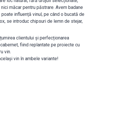
e loc natural, fără drojdii selecționate,
ox, nici măcar pentru păstrare. Avem badane
n poate influență vinul, pe când o bucată de
nox, se introduc chipsuri de lemn de stejar,
umirea clientului și perfecționarea
cabernet, fiind replantate pe proiecte cu
u vin.
 același vin în ambele variante!