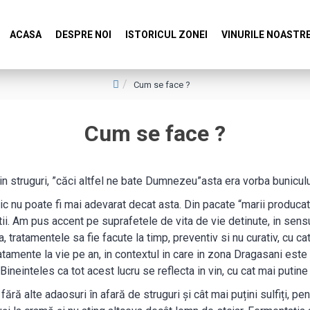
ACASA
DESPRE NOI
ISTORICUL ZONEI
VINURILE NOASTR
Cum se face ?
Cum se face ?
din struguri, ”căci altfel ne bate Dumnezeu”asta era vorba bunicu
ic nu poate fi mai adevarat decat asta. Din pacate “marii producato
ditii. Am pus accent pe suprafetele de vita de vie detinute, in sens
la, tratamentele sa fie facute la timp, preventiv si nu curativ, cu 
ratamente la vie pe an, in contextul in care in zona Dragasani este
neinteles ca tot acest lucru se reflecta in vin, cu cat mai putine 
ără alte adaosuri în afară de struguri și cât mai puțini sulfiți, pe