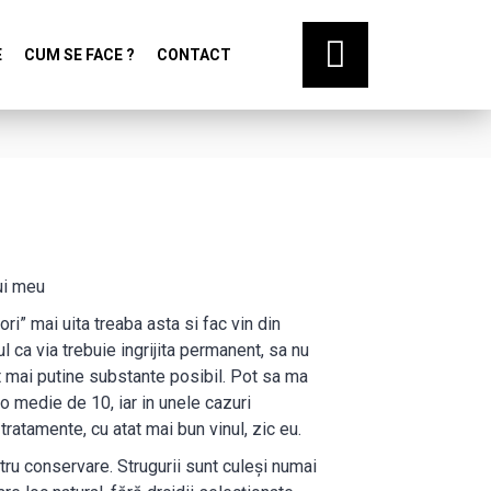
E
CUM SE FACE ?
CONTACT
lui meu
ri” mai uita treaba asta si fac vin din
ul ca via trebuie ingrijita permanent, sa nu
cat mai putine substante posibil. Pot sa ma
 o medie de 10, iar in unele cazuri
tratamente, cu atat mai bun vinul, zic eu.
ntru conservare. Strugurii sunt culeși numai