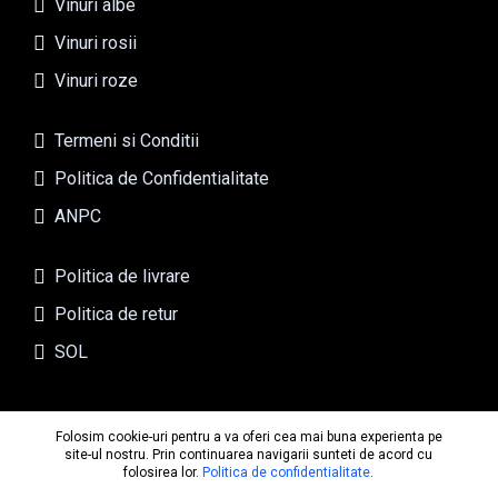
Vinuri albe
Vinuri rosii
Vinuri roze
Termeni si Conditii
Politica de Confidentialitate
ANPC
Politica de livrare
Politica de retur
SOL
Folosim cookie-uri pentru a va oferi cea mai buna experienta pe
Copyright © 2025 cramaradului.ro Toate drepturile rezervate
site-ul nostru. Prin continuarea navigarii sunteti de acord cu
folosirea lor.
Politica de confidentialitate
.